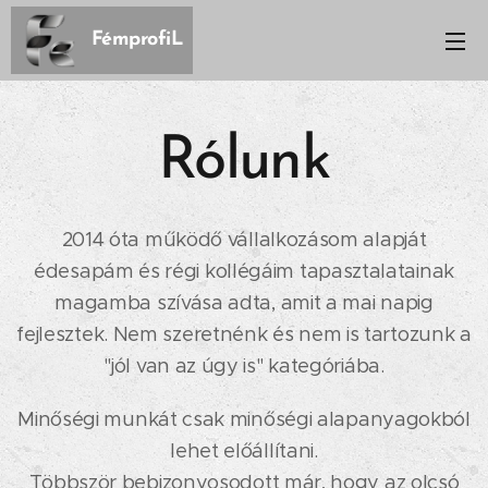
FémprofiL
Rólunk
2014 óta működő vállalkozásom alapját
édesapám és régi kollégáim tapasztalatainak
magamba szívása adta, amit a mai napig
fejlesztek. Nem szeretnénk és nem is tartozunk a
"jól van az úgy is" kategóriába.
Minőségi munkát csak minőségi alapanyagokból
lehet előállítani.
Többször bebizonyosodott már, hogy az olcsó