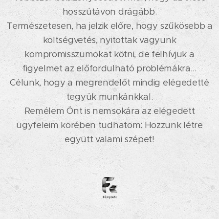
hosszútávon drágább.
Természetesen, ha jelzik előre, hogy szűkösebb a
költségvetés, nyitottak vagyunk
kompromisszumokat kötni, de felhívjuk a
figyelmet az előfordulható problémákra…
Célunk, hogy a megrendelőt mindig elégedetté
tegyük munkánkkal.
Remélem Önt is nemsokára az elégedett
ügyfeleim körében tudhatom: Hozzunk létre
együtt valami szépet!