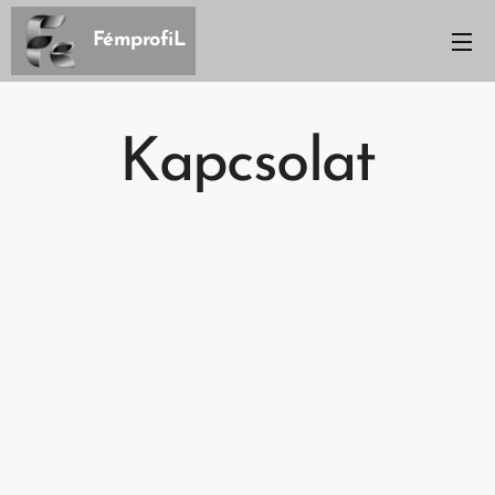
FémprofiL
Kapcsolat