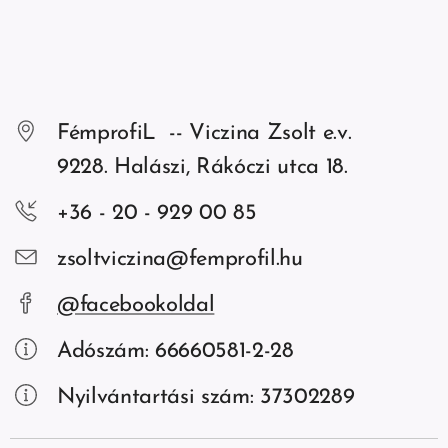
FémprofiL -- Viczina Zsolt e.v.
9228. Halászi, Rákóczi utca 18.
+36 - 20 - 929 00 85
zsoltviczina@femprofil.hu
@facebookoldal
Adószám: 66660581-2-28
Nyilvántartási szám: 37302289