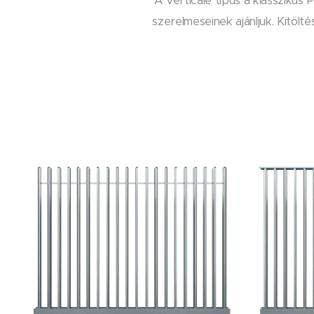
A Verticale típus a klasszikus 
szerelmeseinek ajánljuk. Kitölt