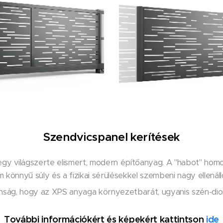
Szendvicspanel kerítések
egy világszerte elismert, modern építőanyag. A "habot" homog
m könnyű súly és a fizikai sérülésekkel szembeni nagy ellená
nság, hogy az XPS anyaga környezetbarát, ugyanis szén-diox
További információkért és képekért kattintson
ide