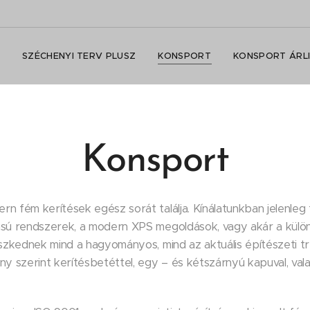
SZÉCHENYI TERV PLUSZ
KONSPORT
KONSPORT ÁRL
Konsport
 fém kerítések egész sorát találja. Kínálatunkban jelenleg t
ású rendszerek, a modern XPS megoldások, vagy akár a külö
eszkednek mind a hagyományos, mind az aktuális építészeti 
y szerint kerítésbetéttel, egy – és kétszárnyú kapuval, vala