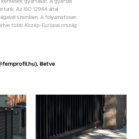
m kerítések gyártását. A gyártás
tunk. Az ISO 12944 által
agságaival szemben. A folyamatosan
lletve több Közép-Európai ország
emprofil.hu), illetve