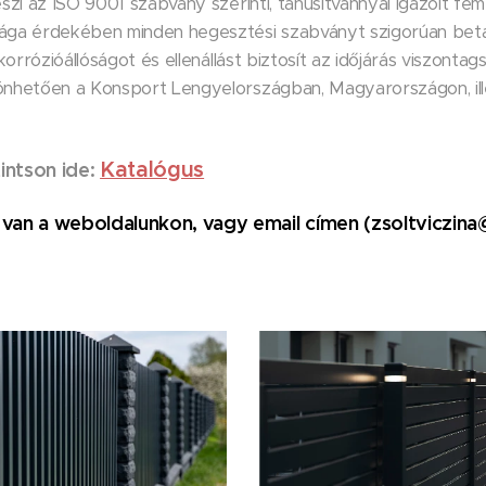
eszi az ISO 9001 szabvány szerinti, tanúsítvánnyal igazolt fé
sága érdekében minden hegesztési szabványt szigorúan betar
 korrózióállóságot és ellenállást biztosít az időjárás viszont
zönhetően a Konsport Lengyelországban, Magyarországon, i
Katalógus
intson ide:
van a weboldalunkon, vagy email címen (zsoltviczina@f