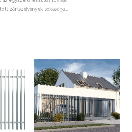
t az egyszerű, letisztult formák
rdított zártszelvények sokasága…