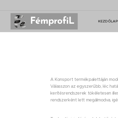
FémprofiL
KEZDŐLAP
A Konsport termékpalettáján modern
Válasszon az egyszerűbb, léc hat
kerítésrendszerek tökéletesen ill
rendszerként lett megálmodva, igén