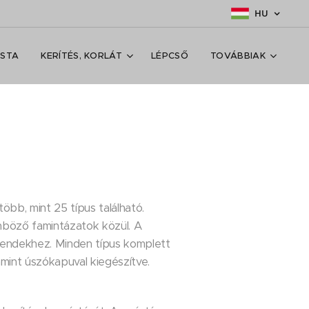
HU
ISTA
KERÍTÉS, KORLÁT
LÉPCSŐ
TOVÁBBIAK
öbb, mint 25 típus található.
nböző famintázatok közül. A
trendekhez. Minden típus komplett
mint úszókapuval kiegészítve.