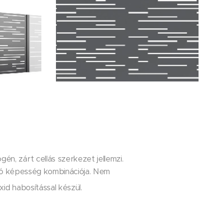
én, zárt cellás szerkezet jellemzi.
lló képesség kombinációja. Nem
id habosítással készül.