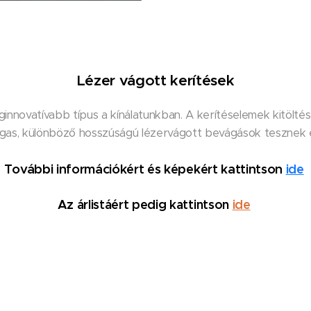
Lézer vágott kerítések
ginnovatívabb típus a kínálatunkban. A kerítéselemek kitölté
as, különböző hosszúságú lézervágott bevágások tesznek 
További információkért és képekért kattintson
ide
Az árlistáért pedig kattintson
ide