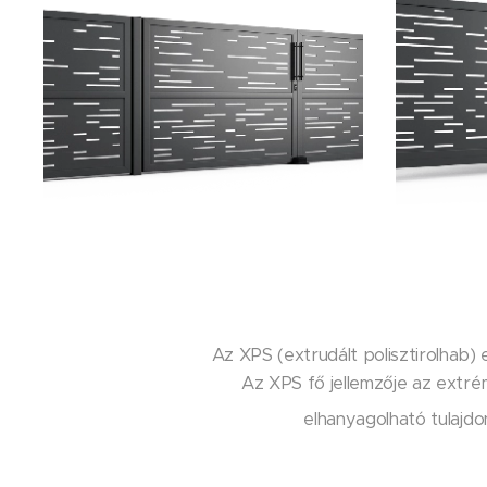
Az XPS (extrudált polisztirolhab) 
Az XPS fő jellemzője az extré
elhanyagolható tulajdo