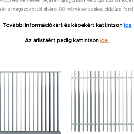
PP001-es kerítések teljesen újragondolt verziója. Ezt a modell
ését a megszokottól eltérő, 80 milliméter széles, oldalára fo
További információkért és képekért kattintson
ide
Az árlistáért pedig kattintson
ide