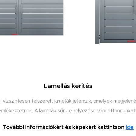
Lamellás kerítés
 vízszintesen felszerelt lamellák jellemzik, amelyek megjel
mlékeztetnek. A lamellák sűrű elhelyezése védi otthonunkat a
További információkért és képekért kattintson
ide