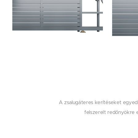
A zsalugáteres kerítéseket egyedi,
felszerelt redőnyökre e