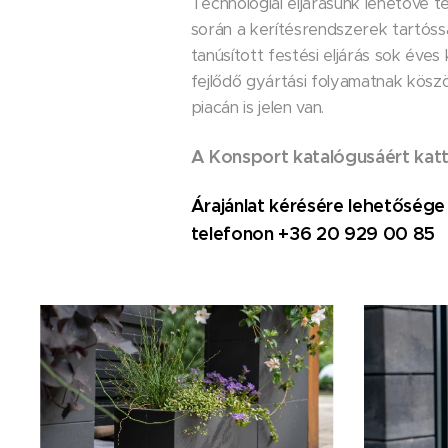
Technológiai eljárásunk lehetővé t
során a kerítésrendszerek tartós
tanúsított festési eljárás sok éves
fejlődő gyártási folyamatnak kös
piacán is jelen van.
A Konsport katalógusáért katt
Árajánlat kérésére lehetősége 
telefonon +36 20 929 00 85