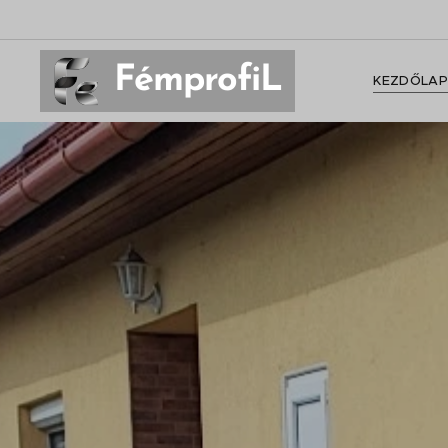
FémprofiL
KEZDŐLAP