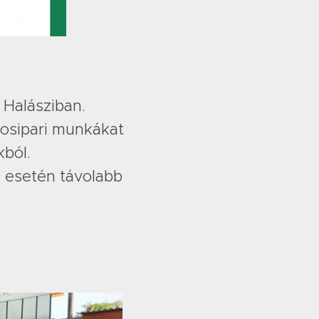
 Halásziban.
osipari munkákat
ból.
y esetén távolabb