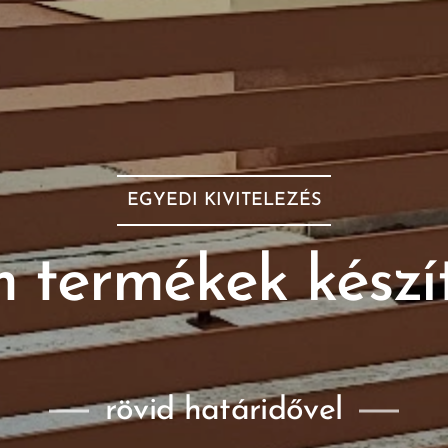
EGYEDI KIVITELEZÉS
 termékek készí
rövid határidővel