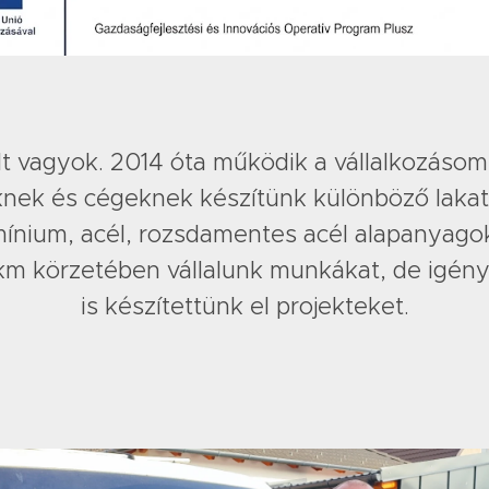
lt vagyok. 2014 óta működik a vállalkozásom
ek és cégeknek készítünk különböző lakat
mínium, acél, rozsdamentes acél alapanyagok
km körzetében vállalunk munkákat, de igén
is készítettünk el projekteket.