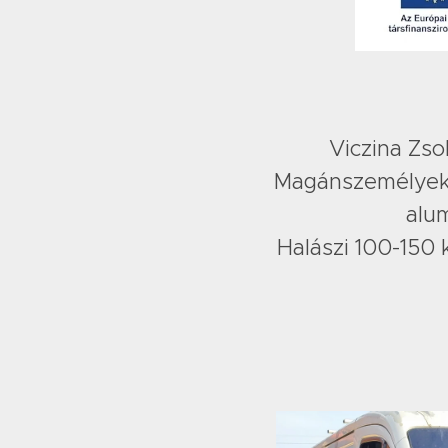
Viczina Zso
Magánszemélyekn
alu
Halászi 100-150 