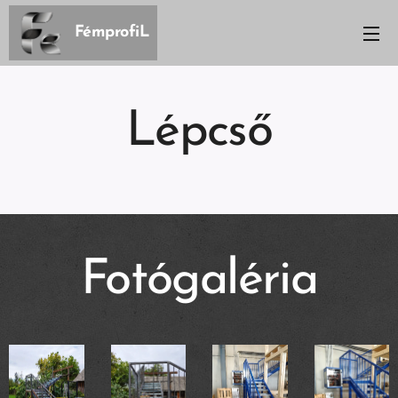
FémprofiL
Lépcső
Fotógaléria