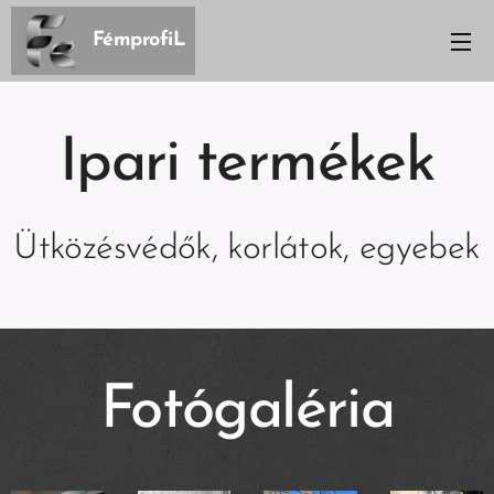
FémprofiL
Ipari termékek
Ütközésvédők, korlátok, egyebek
Fotógaléria