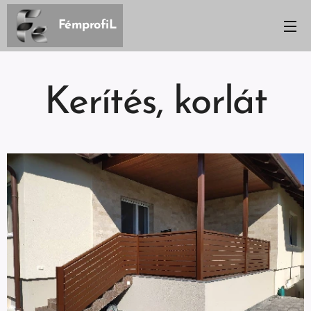
FémprofiL
Kerítés, korlát