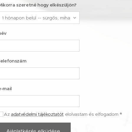
Mikorra szeretné hogy elkészüljön?
név
telefonszám
e-mail
Az
adatvédelmi tájékoztatót
elolvastam és elfogadom
Ajánlatkérés elküdése