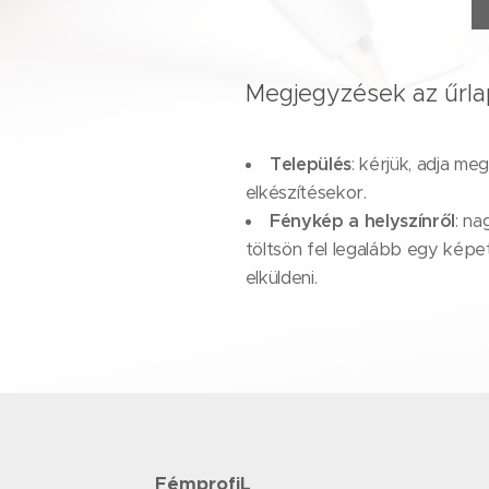
Megjegyzések az űrlap
Település
: kérjük, adja me
elkészítésekor.
Fénykép a helyszínről
: na
töltsön fel legalább egy kép
elküldeni.
FémprofiL