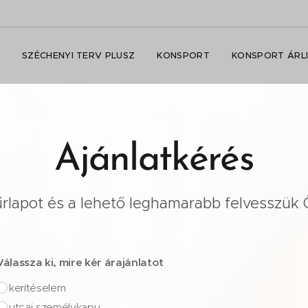
SZÉCHENYI TERV PLUSZ
KONSPORT
KONSPORT ÁRL
Ajánlatkérés
z űrlapot és a lehető leghamarabb felvesszük 
Válassza ki, mire kér árajánlatot
kerítéselem
utcai személykapu