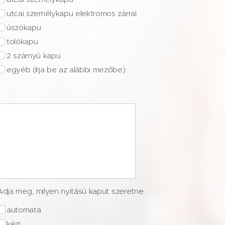
utcai személykapu elektromos zárral
úszókapu
tolókapu
2 szárnyú kapu
egyéb (írja be az alábbi mezőbe):
Adja meg, milyen nyitású kaput szeretne
automata
kézi