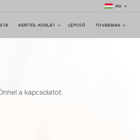
HU
ISTA
KERÍTÉS, KORLÁT
LÉPCSŐ
TOVÁBBIAK
Önnel a kapcsolatot.