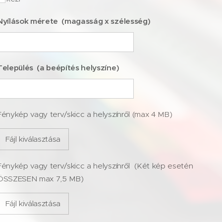
Nyílások mérete (magasság x szélesség)
Település (a beépítés helyszíne)
Fénykép vagy terv/skicc a helyszínről (max 4 MB)
Fájl kiválasztása
Fénykép vagy terv/skicc a helyszínről (Két kép esetén
ÖSSZESEN max 7,5 MB)
Fájl kiválasztása