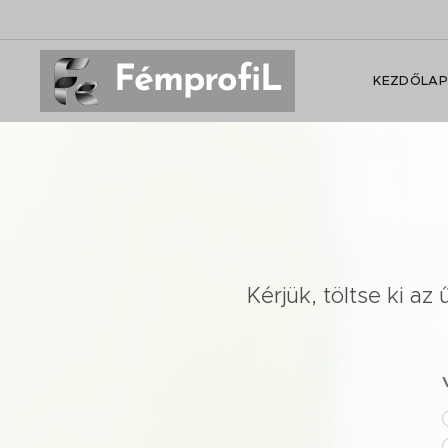
FémprofiL
KEZDŐLAP
Kérjük, töltse ki a