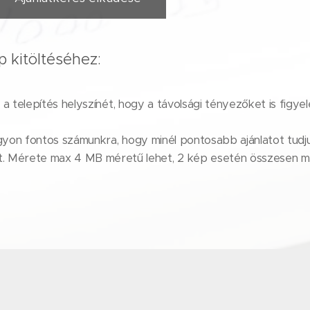
 kitöltéséhez:
g a telepítés helyszínét, hogy a távolsági tényezőket is figye
gyon fontos számunkra, hogy minél pontosabb ajánlatot tudju
et. Mérete max 4 MB méretű lehet, 2 kép esetén összesen m